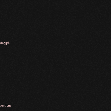
sdag på
ductions